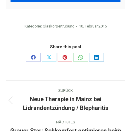
Kategorie:
Glaskörpertrübung
10. Februar 2016
Share this post
Share
Share
Share
Share
Share
on
on
on
on
on
Facebook
X
Pinterest
WhatsApp
LinkedIn
Kommentarnavigation
ZURÜCK
Neue Therapie in Mainz bei
Vorheriger
Lidrandentzündung / Blepharitis
Beitrag:
NÄCHSTES
Grauer Star: Sehkomfort optimieren beim