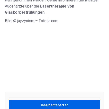
wahrgenommen werden. Gerne informieren die Mainzer
Augenärzte über die
Lasertherapie von
Glaskörpertrübungen
.
Bild: © jayzynism – Fotolia.com
Inhalt entsperren