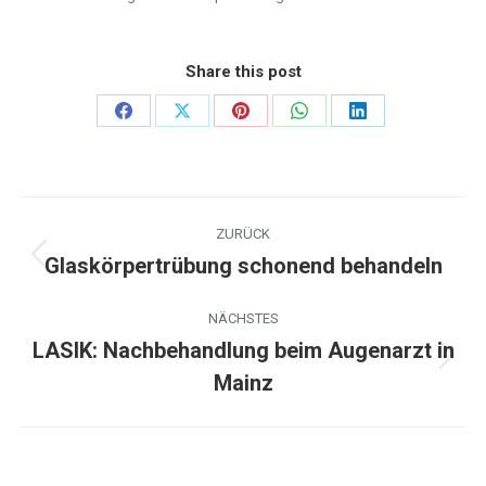
Share this post
Share
Share
Share
Share
Share
on
on
on
on
on
Facebook
X
Pinterest
WhatsApp
LinkedIn
Kommentarnavigation
ZURÜCK
Glaskörpertrübung schonend behandeln
Vorheriger
Beitrag:
NÄCHSTES
LASIK: Nachbehandlung beim Augenarzt in
Nächster
Mainz
Beitrag: