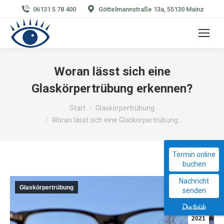
06131 5 78 400
Göttelmannstraße 13a, 55130 Mainz
Woran lässt sich eine
Glaskörpertrübung erkennen?
Sie befinden sich hier:
Start
Glaskörpertrübung
Woran lässt sich eine Glaskörpertrübung…
Termin online
buchen
Nachricht
Glaskörpertrübung
März
senden
10
2021