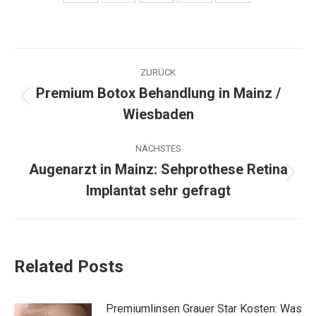
Share
Share
Share
Share
Share
on
on
on
on
on
Facebook
X
Pinterest
WhatsApp
LinkedIn
Kommentarnavigation
ZURÜCK
Premium Botox Behandlung in Mainz /
Vorheriger
Wiesbaden
Beitrag:
NÄCHSTES
Augenarzt in Mainz: Sehprothese Retina
Nächster
Implantat sehr gefragt
Beitrag:
Related Posts
Premiumlinsen Grauer Star Kosten: Was