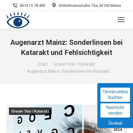
06131 5 78 400
Göttelmannstraße 13a, 55130 Mainz
Augenarzt Mainz: Sonderlinsen bei
Katarakt und Fehlsichtigkeit
Sie befinden sich hier:
Start
Grauer Star / Katarakt
Augenarzt Mainz: Sonderlinsen bei Katarakt…
Termin online
buchen
Nachricht
Grauer Star / Katarakt
Mai
senden
23
2014