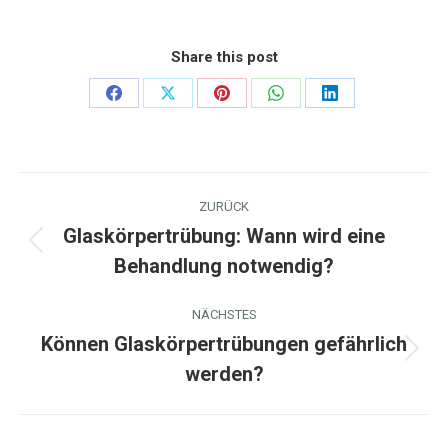
Share this post
Share
Share
Share
Share
Share
on
on
on
on
on
Facebook
X
Pinterest
WhatsApp
LinkedIn
Kommentarnavigation
ZURÜCK
Glaskörpertrübung: Wann wird eine
Vorheriger
Behandlung notwendig?
Beitrag:
NÄCHSTES
Können Glaskörpertrübungen gefährlich
Nächster
werden?
Beitrag: