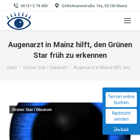
06131 5 78 400
Göttelmannstraße 13a, 55130 Mainz
Augenarzt in Mainz hilft, den Grünen
Star früh zu erkennen
Sie befinden sich hier:
Start
Grüner Star / Glaukom
Augenarzt in Mainz hilft, den…
Termin online
buchen
Grüner Star / Glaukom
Okt.
Nachricht
11
senden
2016