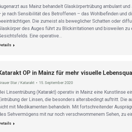
Augenarzt aus Mainz behandelt Glaskörpertrübung ambulant und 
– je nach Sensibilität des Betroffenen – das Wohlbefinden und 
beeinträchtigen. Die zumeist als beweglicher Schatten oder d
Glaskörper des Auges führt zu Blickirritationen und bisweilen zu
Gesichtsfelds. Eine operative…
Details
Katarakt OP in Mainz für mehr visuelle Lebensqual
rauer Star / Katarakt
15. September 2020
Bei Linsentrübung (Katarakt) operativ in Mainz eine Kunstlinse e
Eintrübung der Linsen, die besonders altersbedingt auftritt. Die 
nicht mit Medikamenten behandeln. Mit fortschreitender Ausprä
des Sehvermögens mit nur noch verschwommenem Sehen, zu ein
Details