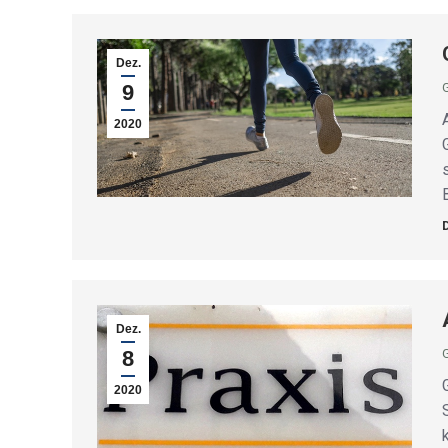
Dez.
9
2020
Dez.
8
2020