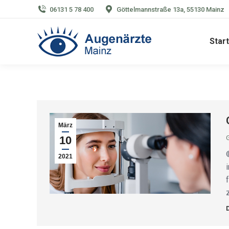
06131 5 78 400
Göttelmannstraße 13a, 55130 Mainz
Start
März
10
2021