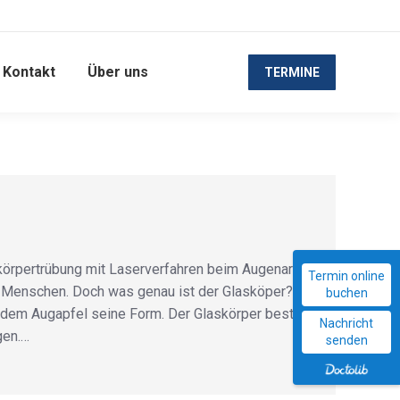
Kontakt
Über uns
TERMINE
örpertrübung mit Laserverfahren beim Augenarzt
Termin online
e Menschen. Doch was genau ist der Glasköper? Er
buchen
t dem Augapfel seine Form. Der Glaskörper besteht
Nachricht
gen.…
senden