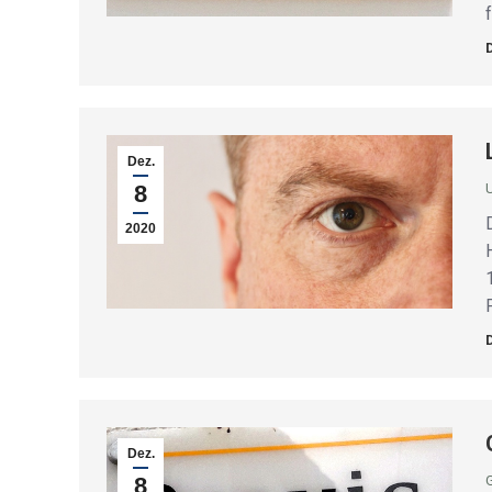
Dez.
8
2020
Dez.
8