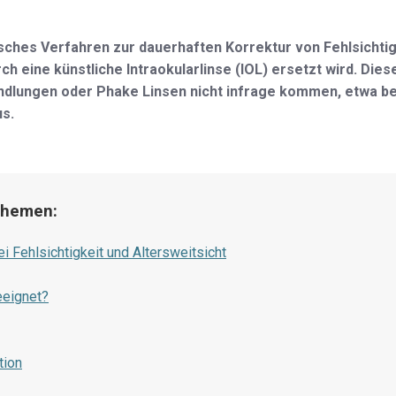
isches Verfahren zur dauerhaften Korrektur von Fehlsichtigk
ch eine künstliche Intraokularlinse (IOL) ersetzt wird. Die
dlungen oder Phake Linsen nicht infrage kommen, etwa bei 
us.
 Themen:
 Fehlsichtigkeit und Altersweitsicht
eeignet?
tion