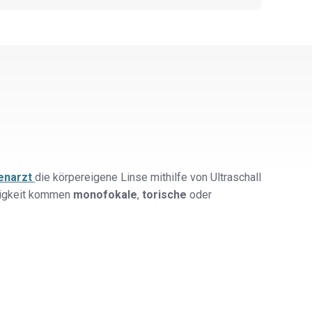
enarzt
die körpereigene Linse mithilfe von Ultraschall
htigkeit kommen
monofokale
,
torische
oder